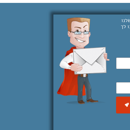
לנו
 לך