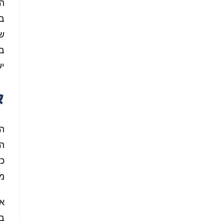
הכ
בי
של
בח
יש
א
ה
הא
כמ
מי
במ