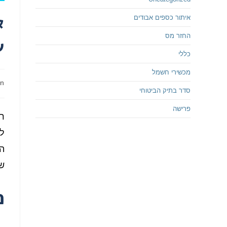
א
איתור כספים אבודים
החזר מס
ש
כללי
מכשירי חשמל
in
סדר בתיק הביטוחי
פרישה
רב
לא
הכ
שא
מ