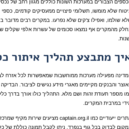
ספים הצבורים במערכות השונות כוללים מגוון רחב של נכסים
טוח שלא מומשו, תשלומי פיצויים ממעסיקים קודמים, כספי פ
א שולמו, ואפילו צ'קים שלא נפרעו. במקרים רבים מדובר ב
לק מהמקרים אף נמצאו סכומים של עשרות אלפי שקלים שהצ
נות.
יך מתבצע תהליך איתור כ
מדינה מפעילה מערכות ממוחשבות שמאפשרות לכל אזרח לבד
וצר והבנקים מקיימים מאגרי מידע נגישים לציבור. הבדיק
ו מספר תעודת זהות ושם מלא. התהליך כולו אורך בדרך כל
די במרבית המקרים.
אתרים ייעודיים כמו captain.org.il מצ
קום לבדוק בכל גוף בנפרד, ניתן לקבל תמונה כוללת של כל