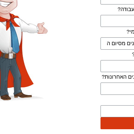
בודה?
י?